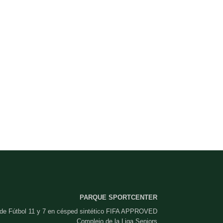
PARQUE SPORTCENTER
 de Fútbol 11 y 7 en césped sintético FIFA APPROVED
Complejo de la Liga Seniors