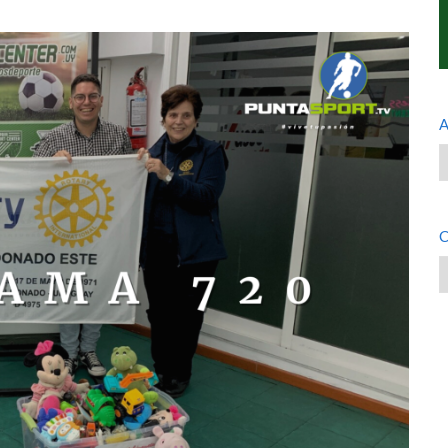
A
A
C
C