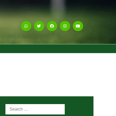
Search
for: