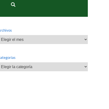
rchivos
rchivos
ategorías
ategorías