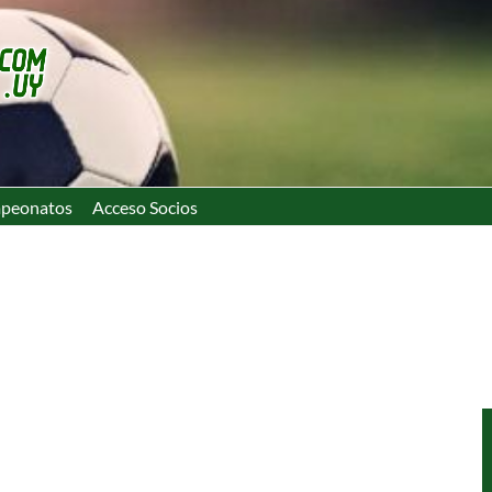
peonatos
Acceso Socios