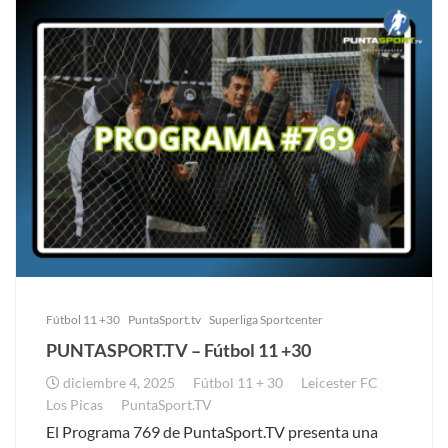
Fútbol 11 +30
PuntaSport.tv
Superliga Sportcenter
PUNTASPORT.TV – Fútbol 11 +30
diciembre 4, 2025
Fútbol 11 + 30
Leicester FC
Los Picas
PuntaSport.TV
El Programa 769 de PuntaSport.TV presenta una