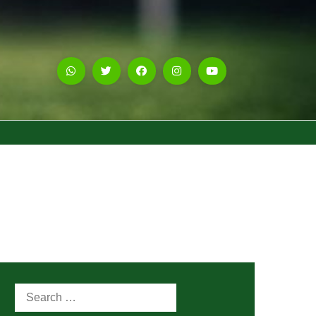
Search
for: