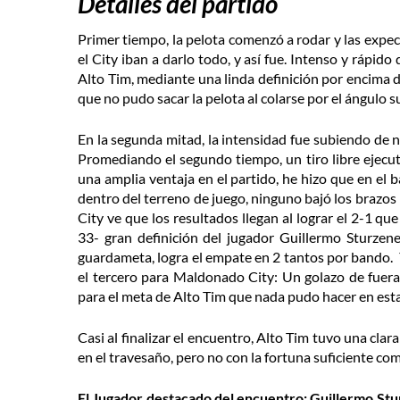
Detalles del partido
Primer tiempo,
la pelota comenzó a rodar y las expe
el City iban a darlo todo, y así fue. Intenso y rápid
Alto Tim, mediante una linda definición por encima 
que no pudo sacar la pelota al colarse por el ángulo su
En la segunda mitad, l
a intensidad fue subiendo de 
Promediando el segundo tiempo, un tiro libre ejecu
una amplia ventaja en el partido, he hizo que en el
dentro del terreno de juego, ninguno bajó los brazos
City ve que los resultados llegan al lograr el 2-1 q
33- gran definición del jugador Guillermo Sturzeneg
guardameta, logra el empate en 2 tantos por bando. Y
el tercero para Maldonado City: Un golazo de fuera 
para el meta de Alto Tim que nada pudo hacer en est
Casi al finalizar el encuentro, Alto Tim tuvo una cl
en el travesaño, pero no con la fortuna suficiente com
El Jugador destacado del encuentro: Guillermo St