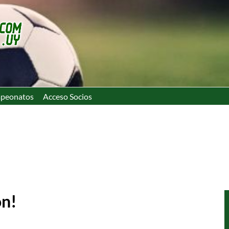
peonatos
Acceso Socios
ón!