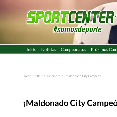
Inicio
Noticias
Campeonatos
Próximos Cam
Home
2019
diciembre
¡Maldonado City Campeón!
¡Maldonado City Campe