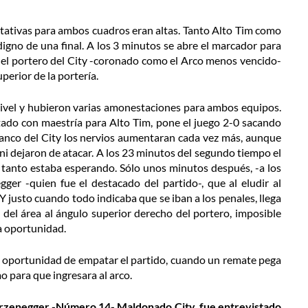
ctativas para ambos cuadros eran altas. Tanto Alto Tim como
o digno de una final. A los 3 minutos se abre el marcador para
del portero del City -coronado como el Arco menos vencido-
perior de la portería.
nivel y hubieron varias amonestaciones para ambos equipos.
tado con maestría para Alto Tim, pone el juego 2-0 sacando
 banco del City los nervios aumentaran cada vez más, aunque
 ni dejaron de atacar. A los 23 minutos del segundo tiempo el
ue tanto estaba esperando. Sólo unos minutos después, -a los
ger -quien fue el destacado del partido-, que al eludir al
 justo cuando todo indicaba que se iban a los penales, llega
del área al ángulo superior derecho del portero, imposible
a oportunidad.
ara oportunidad de empatar el partido, cuando un remate pega
o para que ingresara al arco.
urzenegger -Número 14- Maldonado City, fue entrevistado