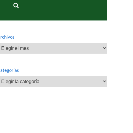
rchivos
rchivos
ategorías
ategorías