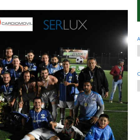
A
A
C
C