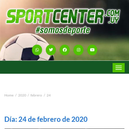
Toggle
navigat
Home
2020
febrero
24
Día:
24 de febrero de 2020