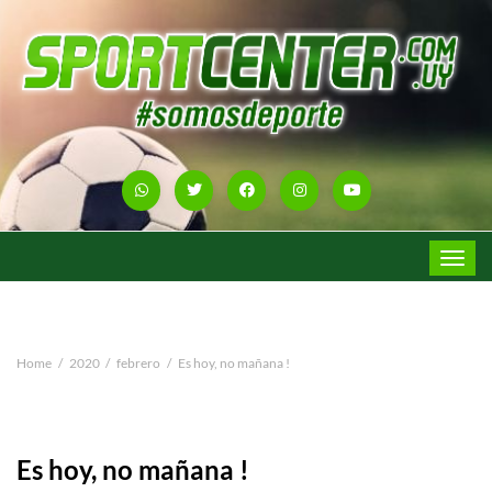
Toggle
navigat
Home
2020
febrero
Es hoy, no mañana !
Es hoy, no mañana !