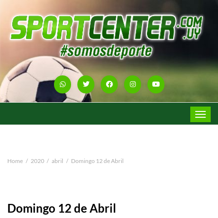
Toggle
navigat
Home
2020
abril
Domingo 12 de Abril
Domingo 12 de Abril