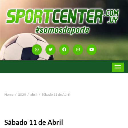
Toggle
navigat
Home
2020
abril
Sábado 11 de Abril
Sábado 11 de Abril