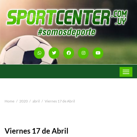
Toggle
navigat
Home
2020
abril
Viernes 17 de Abril
Viernes 17 de Abril