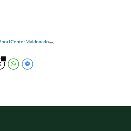
/SportCenterMaldonado
0