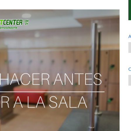
A
A
C
C