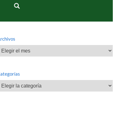
rchivos
rchivos
ategorías
ategorías