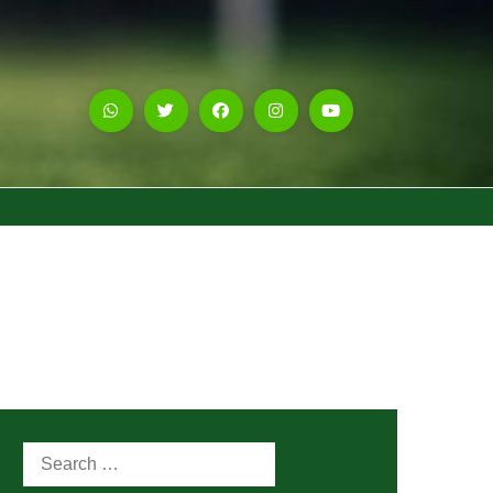
Search
for: