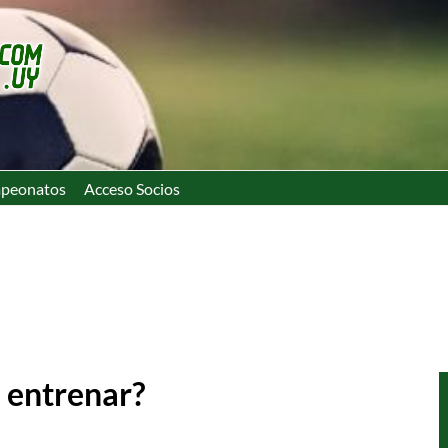
peonatos
Acceso Socios
 entrenar?