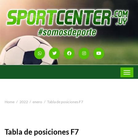
Toggle
navigat
Home
2022
enero
Tabla de posiciones F7
Tabla de posiciones F7