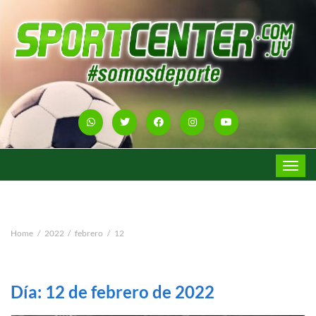
Toggle
navigat
Home
2022
febrero
12
Día:
12 de febrero de 2022