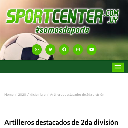
Toggle
navigat
Home
2020
diciembre
Artilleros destacados de 2da división
Artilleros destacados de 2da división