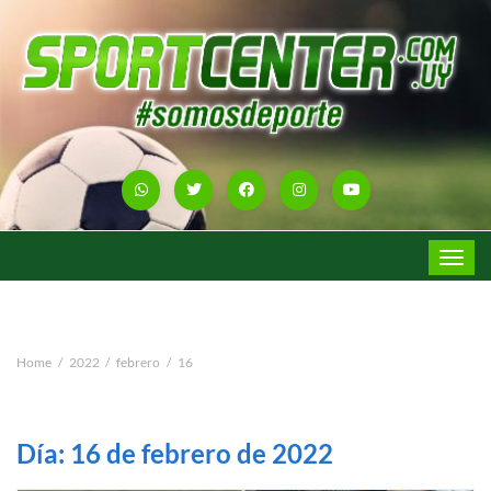
Toggle
navigat
Home
2022
febrero
16
Día:
16 de febrero de 2022