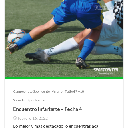
Campeonato Sportcenter Verano
Fútbol 7 +18
Superliga Sportcenter
Encuentro Infartarte – Fecha 4
febrero 16, 2022
Lo mejor y más destacado lo encuentras acá: