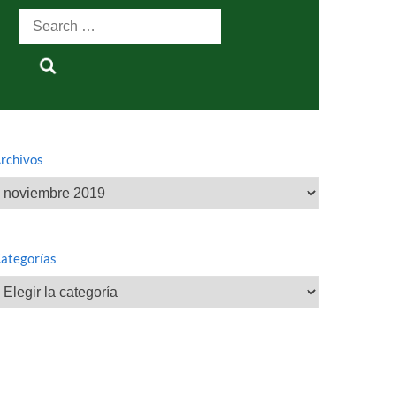
Search
for:
rchivos
rchivos
ategorías
ategorías