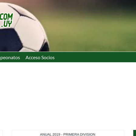
peonatos
Acceso Socios